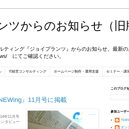
ンツからのお知らせ（旧
ンサルティング『ジョイプランツ』からのお知らせ。最新
s.jp/news/ にてご確認ください。
ル
IT経営コンサルティング
ホームページ制作・運用支援
セミナー・講
このブログ
EWing』11月号に掲載
参加ユーザ
14年11月号
Yosh
インタビュー
ダン