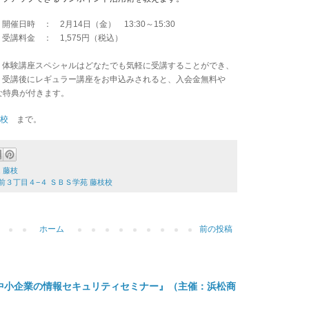
開催日時 ： 2月14日（金） 13:30～15:30
受講料金 ： 1,575円（税込）
体験講座スペシャルはどなたでも気軽に受講することができ、
受講後にレギュラー講座をお申込みされると、入会金無料や
な特典が付きます。
枝校
まで
。
,
藤枝
市駅前３丁目４−４ ＳＢＳ学苑 藤枝校
ホーム
前の投稿
中小企業の情報セキュリティセミナー』（主催：浜松商