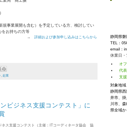
工業局 商工振
）
新規事業展開も含む）を予定している方、検討してい
心をお持ちの方等
静岡県磐田
→
詳細および参加申し込みはこちらから
TEL：050
email：in
休業日・
オフ
代表
ー
,
起業
支援
対象地域
静岡県西
井市、掛
川市、森
ラインビジネス支援コンテスト」に
県全域か
賞
ビジネス支援コンテスト（主催：ITコーディネータ協会 協