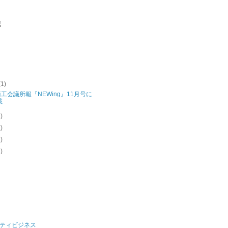
覧
(1)
工会議所報『NEWing』11月号に
載
1)
1)
1)
1)
ティビジネス