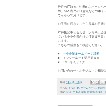
最近のIT動向、効果的なホームペ
用、SNS利用の注意点などのポイ
てもらっております。
お手元に届きましたら是非お目通
本特集記事と合わせ、浜松商工会
ている中小企業向けのIT支援事業
います。
こちらの活用もご検討ください。
■
中小企業ホームページ診断
■ インターネット活用研究会
■ CMS導入セミナー
お問い合わせ・お申込み・ご相談は浜松
時刻:
11月 05, 2014
ラベル:
お知らせ
,
ホームページ
,
相談会
場所:
日本, 〒432-8036 静岡県浜