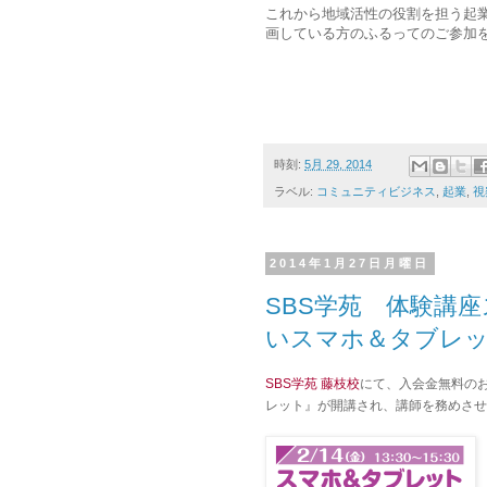
これから地域活性の役割を担う起
画している方のふるってのご参加
時刻:
5月 29, 2014
ラベル:
コミュニティビジネス
,
起業
,
視
2014年1月27日月曜日
SBS学苑 体験講
いスマホ＆タブレ
SBS学苑 藤枝校
にて、入会金無料の
レット』
が開講され、講師を務めさせ