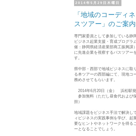
2014年5月29日木曜日
「地域のコーディネ
スツアー」のご案内
専門家委員として参加している静
ビジネス起業支援・育成プログラ
催：静岡県経済産業部商工振興課）
に先進企業を視察するバスツアー
す。
県中部・西部で地域ビジネスに取
る本ツアーの西部編にて、現地コ
務めさせてもらいます。
2014年6月20日（金） 浜松駅
参加無料（ただし昼食代および
担）
地域課題をビジネス手法で解決し
ィビジネスの実践事例を学び、起
要なヒントやネットワークを得る
ーとなることでしょう。