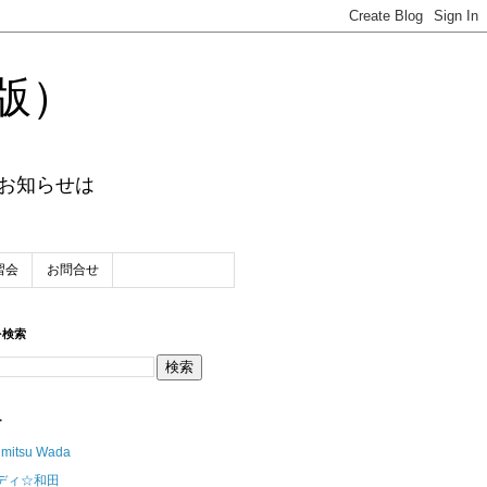
版）
のお知らせは
習会
お問合せ
を検索
ー
imitsu Wada
ディ☆和田