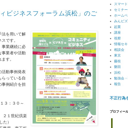
スマート
セミナー
ィビジネスフォーラム浜松」のご
ホームペ
みんビズ
起業
講座
手法を用いて解
視察
ネスです。
情報セキ
、事業継続に必
相談会
な事業者や活動
東京
れます。
藤枝
磐田
の活動事例発表
浜松
もらっている自
勉強会・
の事例紹介を担
報告
不正行為
）１３：３０～
プロフィー
 ２１世紀倶楽
ました）
ジョ