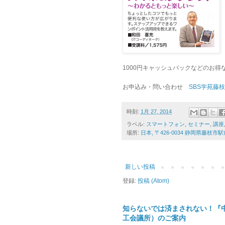
1000円キャッシュバックなどのお得
お申込み・問い合わせ
SBS学苑藤
時刻:
1月 27, 2014
ラベル:
スマートフォン
,
セミナー
,
講座
場所:
日本, 〒426-0034 静岡県藤枝
新しい投稿
登録:
投稿 (Atom)
知らないでは済まされない！『
工会議所）のご案内