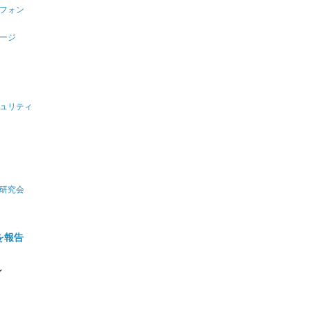
フォン
ージ
ュリティ
研究会
を報告
ル
イプランツ