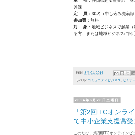
主 催
：静岡県経済産業部 商
興課
定 員
：30名（申し込み先着順
参加費
：無料
対 象
：地域ビジネスで起業（
る方、また
は地域ビジネスに関
時刻:
8月 01, 2014
ラベル:
コミュニティビジネス
,
セミナ
2014年6月28日土曜日
「第2回ITCオン
て中小企業支援賞受
このたび、第2回ITCオンライン