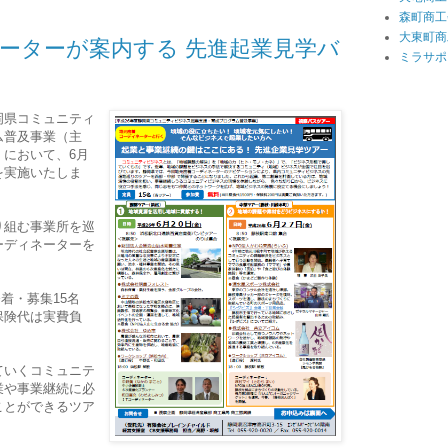
森町商工
大東町商
ーターが案内する 先進起業見学バ
ミラサポ
岡県コミュニティ
ム普及事業（主
において、6月
を実施いたしま
り組む事業所を巡
ーディネーターを
発着・募集15名
保険代は実費負
ていくコミュニテ
業や事業継続に必
ことができるツア