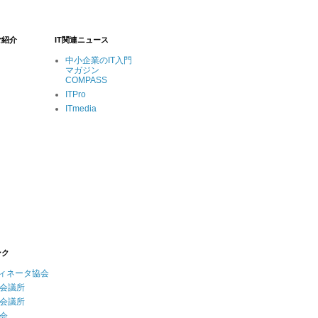
ご紹介
IT関連ニュース
中小企業のIT入門
マガジン
COMPASS
ITPro
ITmedia
ンク
ディネータ協会
会議所
会議所
会