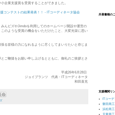
中小企業支援賞を受賞することができました。
支援コンテストの結果発表！！ - ITコーディネータ協会
共著書籍の
みんビズやJimdoを利用してのホームページ開設や運営の
、このような受賞の機会をいただけたこと、大変光栄に思い
頑張る皆様の力になれるように尽くしてまいりたいと存じま
導とご鞭撻をお願い申し上げるとともに、御礼のご挨拶とさ
平成26年6月28日
ジョイプランツ 代表・ITコーディネータ
和田喜充
支援機関リ
ITコー
ズ
磐田商工
浜松商工
天竜商工