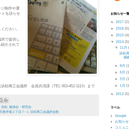
ージ制作や運
ントを語らせ
お知らせ一
►
2017
(2)
►
2016
(5)
しください。
►
2015
(4)
議所で提供し
▼
2014
(5)
も紹介されて
▼
11月
浜松商
掲
►
8月
(
►
6月
(
►
5月
(
►
1月
(
商工会議所 会員共済課（TEL 053-452-1113）まで
►
2013
(5)
,
浜松
,
勉強会・研究会
ラベル
松市中区東伊場２丁目７−１ 浜松商工会議所会館
Google
お知らせ
コミュニ