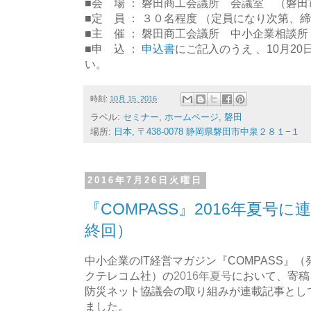
■会 場 ： 磐田商工会議所 会議室 （磐田
■定 員 ： ３０名程度 （定員になり次第、
■主 催 ： 磐田商工会議所 中小企業相談所 （TE
■申 込 ：
申込書
にご記入のうえ 、10月2
い。
時刻:
10月 15, 2016
ラベル:
セミナー
,
ホームページ
,
磐田
場所:
日本, 〒438-0078 静岡県磐田市中泉２８１−１
2016年7月26日火曜日
『COMPASS』2016年夏号
終回）
中小企業のIT経営マガジン『COMPASS』
クテレコム社）の
2016年夏号
において、寄稿
防災ネット協議会の取り組みが連載記事とし
ました。