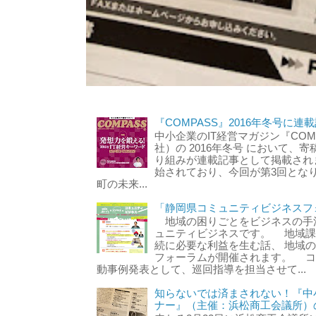
『COMPASS』2016年冬号に連
中小企業のIT経営マガジン『CO
社）の 2016年冬号 において
り組みが連載記事として掲載されま
始されており、今回が第3回とな
町の未来...
「静岡県コミュニティビジネスフ
地域の困りごとをビジネスの手
ュニティビジネスです。 地域課
続に必要な利益を生む話、 地域
フォーラムが開催されます。 コ
動事例発表として、巡回指導を担当させて...
知らないでは済まされない！『中
ナー』（主催：浜松商工会議所）